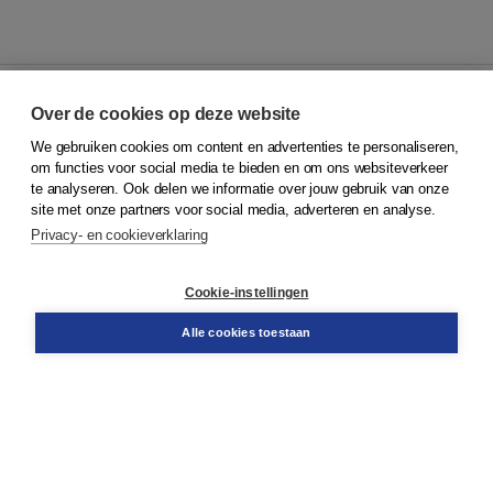
Over de cookies op deze website
We gebruiken cookies om content en advertenties te personaliseren,
© 2026
Koninklijke Boom uitgevers
om functies voor social media te bieden en om ons websiteverkeer
te analyseren. Ook delen we informatie over jouw gebruik van onze
Klantenservice
site met onze partners voor social media, adverteren en analyse.
Service & informatie
Privacy- en cookieverklaring
Contact
Retourneren
Docentenservice
Cookie-instellingen
Snel bestellen
Teamviewer
Alle cookies toestaan
Boom voor jou
Voor de boekhandel
Voor de pers
Publiceren bij Boom
Werken bij Boom & Vacatures