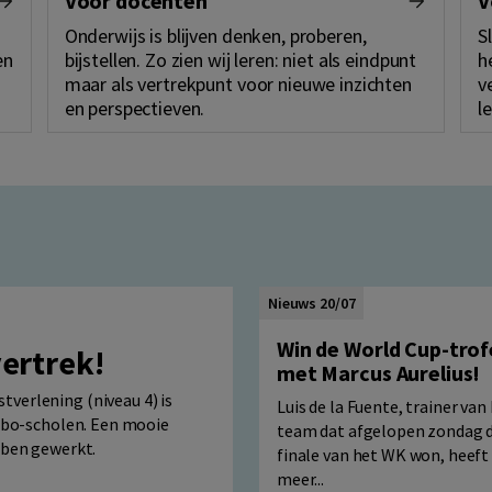
Voor docenten
V
Onderwijs is blijven denken, proberen,
S
en
bijstellen. Zo zien wij leren: niet als eindpunt
h
maar als vertrekpunt voor nieuwe inzichten
v
en perspectieven.
l
Nieuws 20/07
Win de World Cup-tro
vertrek!
met Marcus Aurelius!
verlening (niveau 4) is
Luis de la Fuente, trainer van
 mbo-scholen. Een mooie
team dat afgelopen zondag 
bben gewerkt.
finale van het WK won, heeft
meer...