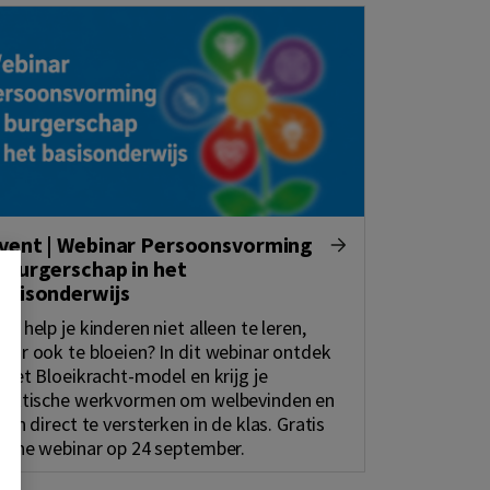
vent | Webinar Persoonsvorming
 burgerschap in het
asisonderwijs
oe help je kinderen niet alleen te leren,
aar ook te bloeien? In dit webinar ontdek
e het Bloeikracht-model en krijg je
raktische werkvormen om welbevinden en
eren direct te versterken in de klas. Gratis
nline webinar op 24 september.