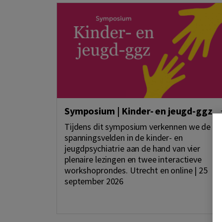
Symposium | Kinder- en jeugd-ggz
Tijdens dit symposium verkennen we de
spanningsvelden in de kinder- en
jeugdpsychiatrie aan de hand van vier
plenaire lezingen en twee interactieve
workshoprondes. Utrecht en online | 25
september 2026