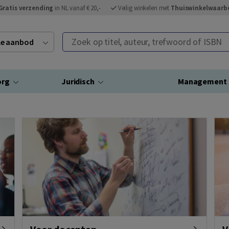
Gratis verzending
in NL vanaf € 20,-
Veilig winkelen met
Thuiswinkelwaarb
Zoek op titel, auteur, trefwoord of ISBN
ele aanbod
org
Juridisch
Management