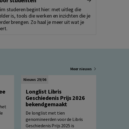
oor studenten
lim studeren begint hier: met uitleg die
elder is, tools die werken en inzichten die je
erder brengen. Zo haal je meer uit wat je
eert.
Meer nieuws
Nieuws 29/06
fee
Longlist Libris
Geschiedenis Prijs 2026
bekendgemaakt
 het
de
De longlist met tien
genomineerden voor de Libris
Geschiedenis Prijs 2025 is