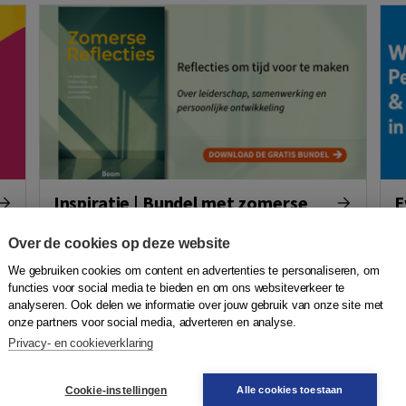
Inspiratie | Bundel met zomerse
E
reflecties
&
b
Over de cookies op deze website
De zomer doet iets met ons. Ineens
ontstaat er ruimte om te denken, over waar
H
We gebruiken cookies om content en advertenties te personaliseren, om
je naartoe wilt en over wat er schuurt in je
m
functies voor social media te bieden en om ons websiteverkeer te
analyseren. Ook delen we informatie over jouw gebruik van onze site met
organisatie, team, of in jezelf. Deze
j
onze partners voor social media, adverteren en analyse.
zomerbundel geeft richting aan die vragen
p
Privacy- en cookieverklaring
en overpeinzingen. Download gratis!
l
o
Cookie-instellingen
Alle cookies toestaan