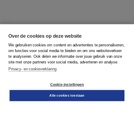
Over de cookies op deze website
We gebruiken cookies om content en advertenties te personaliseren,
© 2026
Koninklijke Boom uitgevers
om functies voor social media te bieden en om ons websiteverkeer
te analyseren. Ook delen we informatie over jouw gebruik van onze
Klantenservice
site met onze partners voor social media, adverteren en analyse.
Service & informatie
Privacy- en cookieverklaring
Contact
Retourneren
Docentenservice
Cookie-instellingen
Snel bestellen
Teamviewer
Alle cookies toestaan
Boom voor jou
Voor de boekhandel
Voor de pers
Publiceren bij Boom
Werken bij Boom & Vacatures