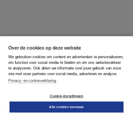
Over de cookies op deze website
We gebruiken cookies om content en advertenties te personaliseren,
© 2026
Koninklijke Boom uitgevers
om functies voor social media te bieden en om ons websiteverkeer
te analyseren. Ook delen we informatie over jouw gebruik van onze
Klantenservice
site met onze partners voor social media, adverteren en analyse.
Service & informatie
Privacy- en cookieverklaring
Contact
Retourneren
Docentenservice
Cookie-instellingen
Snel bestellen
Teamviewer
Alle cookies toestaan
Boom voor jou
Voor de boekhandel
Voor de pers