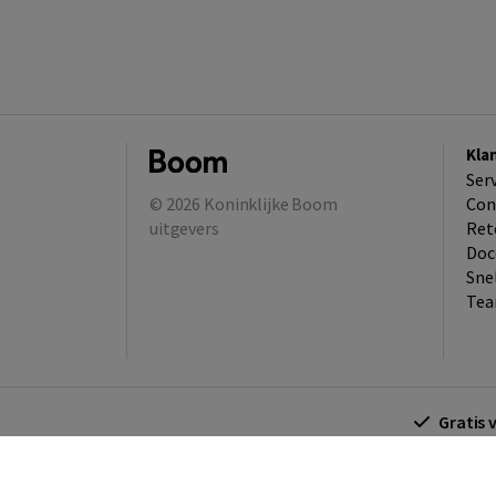
Kla
Ser
© 2026
Koninklijke Boom
Con
uitgevers
Ret
Doc
Sne
Tea
Gratis 