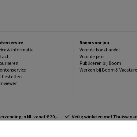
ntenservice
Boom voor jou
vice & informatie
Voor de boekhandel
tact
Voor de pers
ourneren
Publiceren bij Boom
entenservice
Werken bij Boom & Vacatur
l bestellen
mviewer
verzending in NL vanaf € 20,-.
Veilig winkelen met Thuiswin