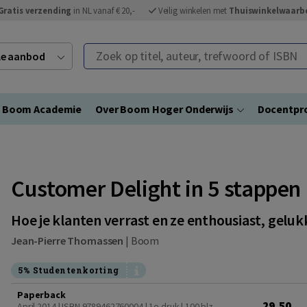
Gratis verzending
in NL vanaf € 20,-
Veilig winkelen met
Thuiswinkelwaarb
Zoek op titel, auteur, trefwoord of ISBN
ele aanbod
Boom Academie
Over Boom Hoger Onderwijs
Docentpro
Customer Delight in 5 stappen
Hoe je klanten verrast en ze enthousiast, gel
Jean-Pierre Thomassen
|
Boom
5% Studentenkorting
Paperback
29,50
April 2014 | ISBN 9789462760004 | 1e druk
| 100 blz.