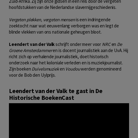
Zuid-Afrika. Zij zijn onze gidsen in een reis door de vergeten
hoofdstukken van de Nederlandse slavernijgeschiedenis.
Vergeten plekken, vergeten mensen
is een indringende
zoektocht naar wat eeuwenlang verborgen was en legt de
blinde vlekken van ons nationale geheugen bloot.
Leendert van der Valk
schrijft onder meer voor
NRC
en
De
Groene Amsterdammer
en is docent journalistiek aan de UvA. Hij
richt zich op verhalende journalistiek, doet historisch
onderzoek naar het koloniale verleden en is muziekjournalist.
Zijn boeken
Duivelsmuziek
en
Voudou
werden genomineerd
voor de Bob den Uylprijs.
Leendert van der Valk te gast in De
Historische BoekenCast