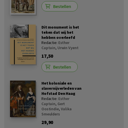
Bestellen
Dit monument is het
teken dat wij het
hebben overleefd
Redactie:
Esther
Captain
,
Urwin Vyent
17,50
Bestellen
Het koloniale en
slavernijverleden van
Hofstad Den Haag
Redactie:
Esther
Captain
,
Gert
Oostindie
,
Valika
Smeulders
29,90