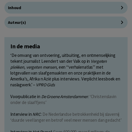
Inhoud
Auteur(s)
In de media
‘De omvang van ontvoering, uitbuiting, en ontmenselijking
tekent journalist Leendert van der Valk op in
Vergeten
plekken, vergeten mensen
, een ‘‘verhalenatlas’’ met
lotgevallen van slaafgemaakten en onze praktijken in de
Amerika’s, Afrika n Azië plus interviews. Verplicht leesboek en
naslagwerk.’ –
VPRO Gids
Voorpublicatie in
De Groene Amsterdammer
:
‘Christenslavin
onder de slaaffjens’
Interview in
NRC
:
De Nederlandse betrokkenheid bij slavernij
‘duurde veel langer en betrof veel meer mensen dan gedacht’
Interview in
Het Parool
:
Geen 600.000, maar 6 miljoen: de