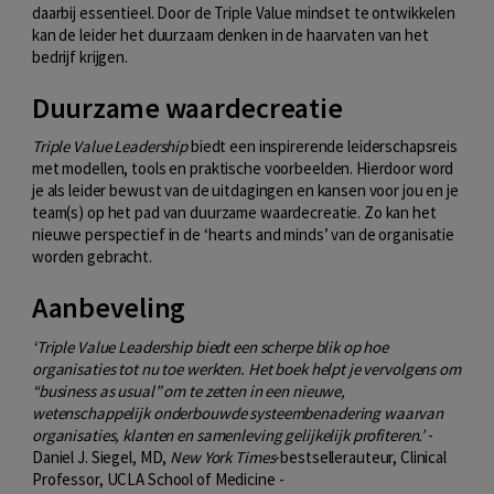
daarbij essentieel. Door de Triple Value mindset te ontwikkelen
kan de leider het duurzaam denken in de haarvaten van het
bedrijf krijgen.
Duurzame waardecreatie
Triple Value Leadership
biedt een inspirerende leiderschapsreis
met modellen, tools en praktische voorbeelden. Hierdoor word
je als leider bewust van de uitdagingen en kansen voor jou en je
team(s) op het pad van duurzame waardecreatie. Zo kan het
nieuwe perspectief in de ‘hearts and minds’ van de organisatie
worden gebracht.
Aanbeveling
‘Triple Value Leadership biedt een scherpe blik op hoe
organisaties tot nu toe werkten. Het boek helpt je vervolgens om
“business as usual” om te zetten in een nieuwe,
wetenschappelijk onderbouwde systeembenadering waarvan
organisaties, klanten en samenleving gelijkelijk profiteren.’
-
Daniel J. Siegel, MD,
New York Times
-bestsellerauteur, Clinical
Professor, UCLA School of Medicine -