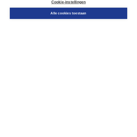
Docentenservice
Cookie-instellingen
Snel bestellen
Teamviewer
Alle cookies toestaan
Boom voor jou
Voor de boekhandel
Voor de pers
Publiceren bij Boom
Werken bij Boom & Vacatures
Over Boom
Wat ons drijft
Onze historie
Onze auteurs
Onze organisatie
Duurzaam ondernemen
Gratis verzending in NL vanaf € 20,-.
Veilig winkelen met Thuiswinkelwaarborg